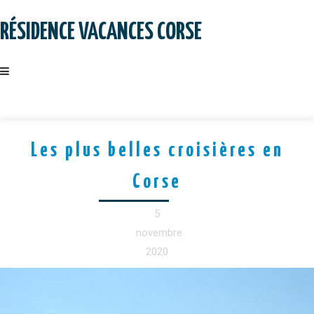
Skip
to
RÉSIDENCE VACANCES CORSE
content
Les plus belles croisières en
Corse
5
novembre
2020