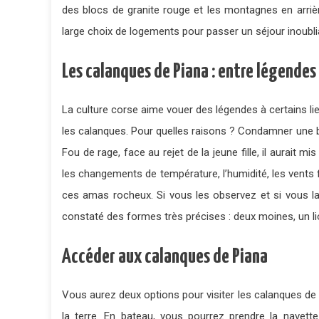
des blocs de granite rouge et les montagnes en arrièr
large choix de logements pour passer un séjour inoublia
Les calanques de Piana : entre légende
La culture corse aime vouer des légendes à certains lieu
les calanques. Pour quelles raisons ? Condamner une ber
Fou de rage, face au rejet de la jeune fille, il aurait m
les changements de température, l’humidité, les vents fo
ces amas rocheux. Si vous les observez et si vous la
constaté des formes très précises : deux moines, un li
Accéder aux calanques de Piana
Vous aurez deux options pour visiter les calanques de P
la terre. En bateau, vous pourrez prendre la navet