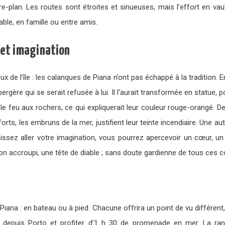
e-plan. Les routes sont étroites et sinueuses, mais l’effort en vaut
ble, en famille ou entre amis.
s et imagination
x de l’île : les calanques de Piana n’ont pas échappé à la tradition. E
gère qui se serait refusée à lui. Il l’aurait transformée en statue, 
is le feu aux rochers, ce qui expliquerait leur couleur rouge-orangé. De
rts, les embruns de la mer, justifient leur teinte incendiaire. Une au
issez aller votre imagination, vous pourrez apercevoir un cœur, un
on accroupi, une tête de diable ; sans doute gardienne de tous ces co
iana : en bateau ou à pied. Chacune offrira un point de vu différent
te depuis Porto et profiter d’1 h 30 de promenade en mer. La ran