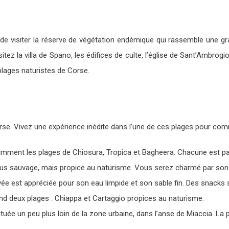
de visiter la réserve de végétation endémique qui rassemble une g
sitez la villa de Spano, les édifices de culte, l’église de Sant’Ambrog
plages naturistes de Corse.
orse. Vivez une expérience inédite dans l’une de ces plages pour com
amment les plages de Chiosura, Tropica et Bagheera. Chacune est pa
 plus sauvage, mais propice au naturisme. Vous serez charmé par so
rvée est appréciée pour son eau limpide et son sable fin. Des snacks 
nd deux plages : Chiappa et Cartaggio propices au naturisme.
tuée un peu plus loin de la zone urbaine, dans l’anse de Miaccia. La p