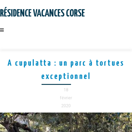
Skip
to
RÉSIDENCE VACANCES CORSE
content
A cupulatta : un parc à tortues
exceptionnel
18
février
2020