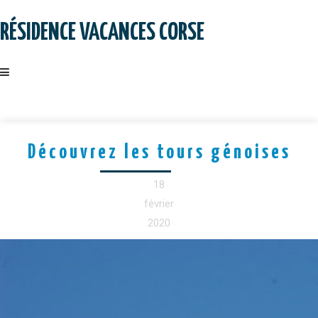
Skip
to
RÉSIDENCE VACANCES CORSE
content
Découvrez les tours génoises
18
février
2020