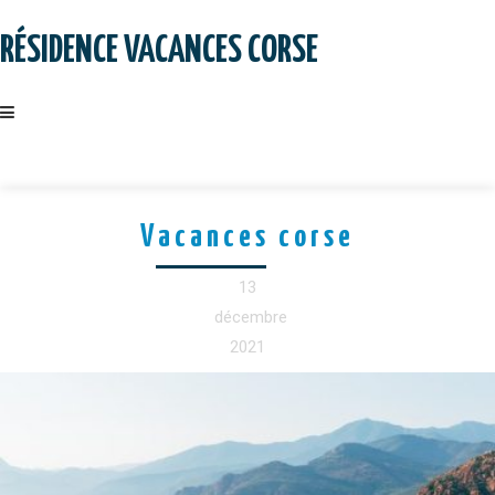
Skip
to
RÉSIDENCE VACANCES CORSE
content
Vacances corse
13
décembre
2021