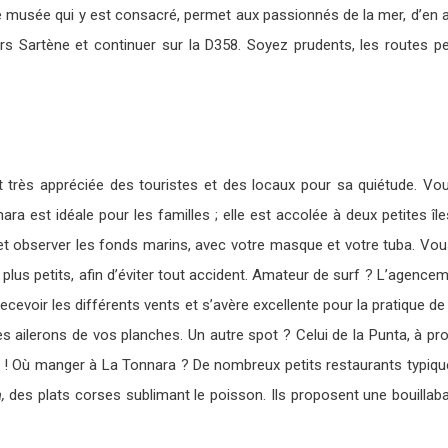
 et le musée qui y est consacré, permet aux passionnés de la mer, d
vers Sartène et continuer sur la D358. Soyez prudents, les routes 
t très appréciée des touristes et des locaux pour sa quiétude. Vo
 est idéale pour les familles ; elle est accolée à deux petites î
t observer les fonds marins, avec votre masque et votre tuba. Vou
s plus petits, afin d’éviter tout accident. Amateur de surf ? L’agenc
 recevoir les différents vents et s’avère excellente pour la pratique d
es ailerons de vos planches. Un autre spot ? Celui de la Punta, à pro
ce ! Où manger à La Tonnara ? De nombreux petits restaurants typiqu
a,
des plats corses sublimant le poisson. Ils proposent une bouillab