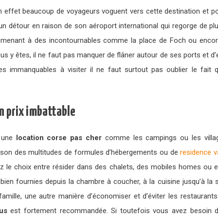
n effet beaucoup de voyageurs voguent vers cette destination et p
un détour en raison de son aéroport international qui regorge de plu
s menant à des incontournables comme la place de Foch ou encore le
us y êtes, il ne faut pas manquer de flâner autour de ses ports et 
les immanquables à visiter il ne faut surtout pas oublier le fai
n prix imbattable
r une
location corse pas cher
comme les campings ou les village
raison des multitudes de formules d’hébergements ou de
residence 
rez le choix entre résider dans des chalets, des mobiles homes ou e
en fournies depuis la chambre à coucher, à la cuisine jusqu’à la sal
famille, une autre manière d’économiser et d’éviter les restaurant
ous
est fortement recommandée. Si toutefois vous avez besoin de