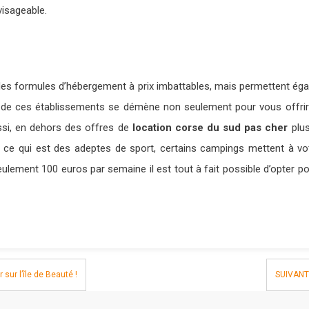
visageable.
s formules d’hébergement à prix imbattables, mais permettent égalem
e de ces établissements se démène non seulement pour vous offrir 
ssi, en dehors des offres de
location corse du sud pas cher
plu
 ce qui est des adeptes de sport, certains campings mettent à vot
r seulement 100 euros par semaine il est tout à fait possible d’opter 
ur l’île de Beauté !
SUIVANT 