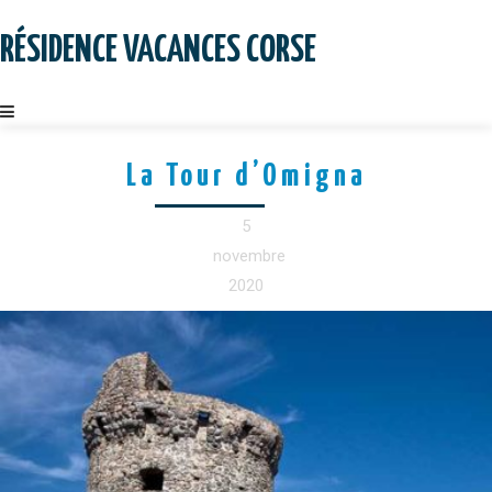
Skip
to
RÉSIDENCE VACANCES CORSE
content
La Tour d’Omigna
5
novembre
2020