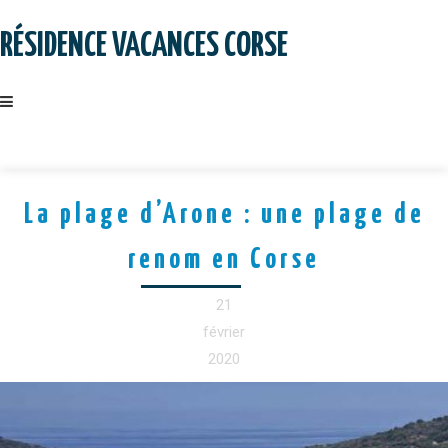
Skip
to
RÉSIDENCE VACANCES CORSE
content
La plage d’Arone : une plage de
renom en Corse
21
février
2020