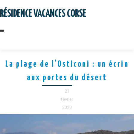
Skip
to
RÉSIDENCE VACANCES CORSE
content
La plage de l’Osticoni : un écrin
aux portes du désert
21
février
2020